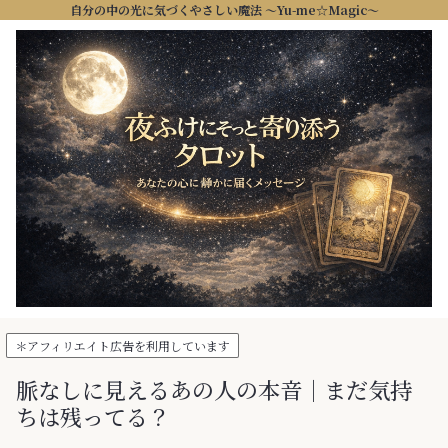
自分の中の光に気づくやさしい魔法 ～Yu-me☆Magic～
＊アフィリエイト広告を利用しています
脈なしに見えるあの人の本音｜まだ気持
ちは残ってる？