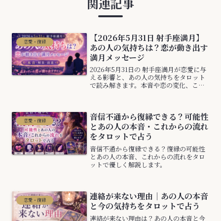
関連記事
【2026年5月31日 射手座満月】
恋愛・復縁
あの人の気持ちは？恋が動き出す
満月メッセージ
2026年5月31日の 射手座満月が恋愛に与
える影響と、あの人の気持ちをタロット
で読み解きます。本音や恋の変化、これ
からの流れを知りたい方へ向けた満月メ
ッセージです。
音信不通から復縁できる？可能性
恋愛・復縁
とあの人の本音・これからの流れ
をタロットで占う
音信不通から復縁できる？復縁の可能性
とあの人の本音、これからの流れをタロ
ットで優しく解説します。
連絡が来ない理由｜あの人の本音
恋愛・復縁
と今の気持ちをタロットで占う
連絡が来ない理由は？あの人の本音と今