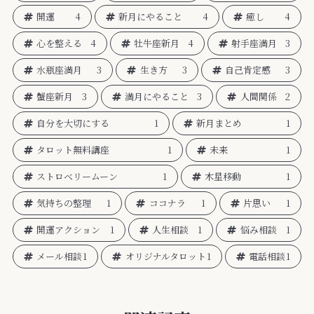
開運
4
新月にやること
4
癒し
4
心を整える
4
牡牛座新月
4
射手座満月
3
水瓶座満月
3
生き方
3
自己肯定感
3
蟹座新月
3
満月にやること
3
人間関係
2
自分を大切にする
1
新月まとめ
1
タロット無料講座
1
未来
1
ストロベリームーン
1
木星移動
1
気持ちの整理
1
ココナラ
1
片思い
1
開運アクション
1
人生相談
1
悩み相談
1
メール相談
1
オリジナルタロット
1
電話相談
1