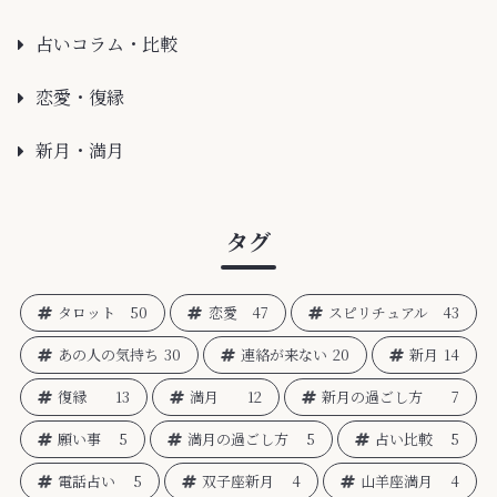
占いコラム・比較
恋愛・復縁
新月・満月
タグ
タロット
50
恋愛
47
スピリチュアル
43
あの人の気持ち
30
連絡が来ない
20
新月
14
復縁
13
満月
12
新月の過ごし方
7
願い事
5
満月の過ごし方
5
占い比較
5
電話占い
5
双子座新月
4
山羊座満月
4