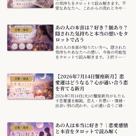
の気持ちをタロットで読み解きます。不
安なあなたへ、これからの流れと今やる
べきことを優しくお伝えします。
あの人の本音は？好き？脈あり？
恋愛・復縁
隠された気持ちと本当の想いをタ
ロットで占う
あの人の本音が知りたい方へ。隠された
気持ちやあなたへの想い、今後の可能性
をタロットで読み解きます。３択リーデ
ィングで今のあなたに必要なメッセージ
をお届けします。
【2026年7月14日蟹座新月】恋
恋愛・復縁
愛運はどうなる？心が通い合う恋
を育てる新月
2026年7月14日(火)の蟹座新月がもたら
す恋愛運を解説。恋人・片思い・復縁・
出会い別の流れや、心が通い合うご縁を
育てるポイントを分かりやすくご紹介し
ます。蟹座新月の優しいエネルギーを味
方につけて、安心できる恋愛を育てまし
あの人は本当に好き？｜恋愛感情
ょう。
恋愛・復縁
と本音をタロットで読み解く