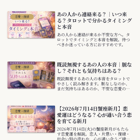
セージをお届けします。
あの人から連絡来る？｜いつ来
恋愛・復縁
る？タロットで分かるタイミング
と本音
あの人から連絡が来るか不安な方へ。タ
ロットでタイミングと本音を解説。待つ
べきか迷っている方におすすめです。
既読無視するあの人の本音｜脈な
恋愛・復縁
し？それとも気持ちはある？
既読無視するあの人の本音をタロットで
やさしく読み解きます。脈なしなのか、
まだ気持ちはあるのか、不安な恋愛の流
れやこれからの可能性も解説。
【2026年7月14日蟹座新月】恋
恋愛・復縁
愛運はどうなる？心が通い合う恋
を育てる新月
2026年7月14日(火)の蟹座新月がもたら
す恋愛運を解説。恋人・片思い・復縁・
出会い別の流れや、心が通い合うご縁を