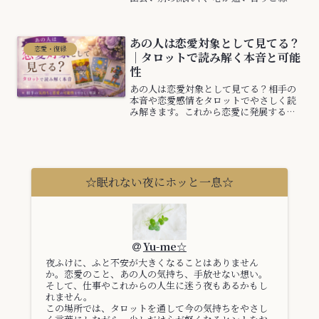
育てるポイントを分かりやすくご紹介し
ます。蟹座新月の優しいエネルギーを味
方につけて、安心できる恋愛を育てまし
あの人は恋愛対象として見てる？
ょう。
恋愛・復縁
｜タロットで読み解く本音と可能
性
あの人は恋愛対象として見てる？相手の
本音や恋愛感情をタロットでやさしく読
み解きます。これから恋愛に発展する可
能性も解説。
☆眠れない夜にホッと一息☆
Yu-me☆
夜ふけに、ふと不安が大きくなることはありません
か。恋愛のこと、あの人の気持ち、手放せない想い。
そして、仕事やこれからの人生に迷う夜もあるかもし
れません。
この場所では、タロットを通して今の気持ちをやさし