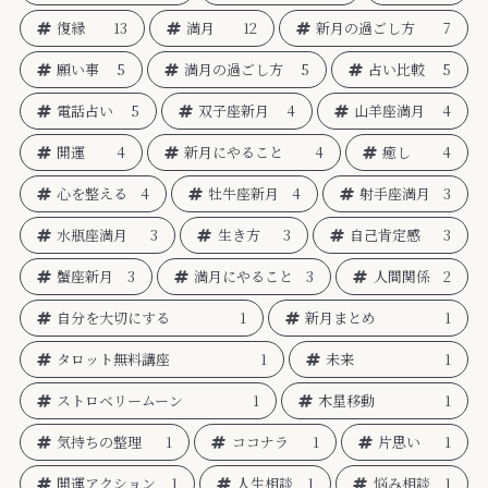
復縁
13
満月
12
新月の過ごし方
7
願い事
5
満月の過ごし方
5
占い比較
5
電話占い
5
双子座新月
4
山羊座満月
4
開運
4
新月にやること
4
癒し
4
心を整える
4
牡牛座新月
4
射手座満月
3
水瓶座満月
3
生き方
3
自己肯定感
3
蟹座新月
3
満月にやること
3
人間関係
2
自分を大切にする
1
新月まとめ
1
タロット無料講座
1
未来
1
ストロベリームーン
1
木星移動
1
気持ちの整理
1
ココナラ
1
片思い
1
開運アクション
1
人生相談
1
悩み相談
1