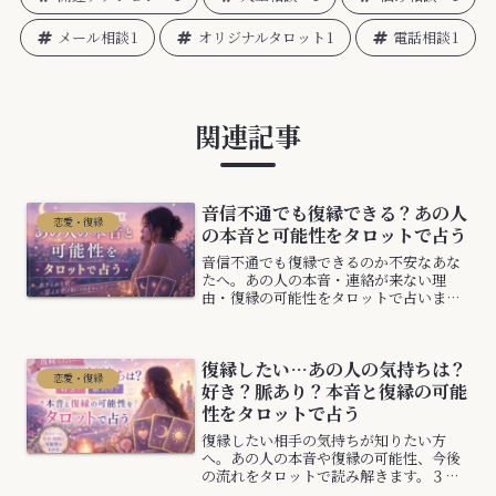
メール相談
1
オリジナルタロット
1
電話相談
1
関連記事
音信不通でも復縁できる？あの人
恋愛・復縁
の本音と可能性をタロットで占う
音信不通でも復縁できるのか不安なあな
たへ。あの人の本音・連絡が来ない理
由・復縁の可能性をタロットで占いま
す。今の流れとこれからの変化、あなた
が取るべき行動も分かります。
復縁したい…あの人の気持ちは？
恋愛・復縁
好き？脈あり？本音と復縁の可能
性をタロットで占う
復縁したい相手の気持ちが知りたい方
へ。あの人の本音や復縁の可能性、今後
の流れをタロットで読み解きます。３択
リーディングで今のあなたに必要なメッ