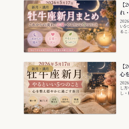
【2
新月・満月
れ
20
い5
るこ
【2
新月・満月
心
20
し方
し・