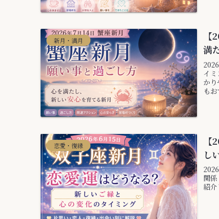
【2
新月・満月
満
20
イミ
かり
もお
【2
恋愛・復縁
し
20
関係
紹介