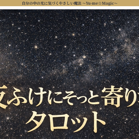
自分の中の光に気づくやさしい魔法 ～Yu-me☆Magic～