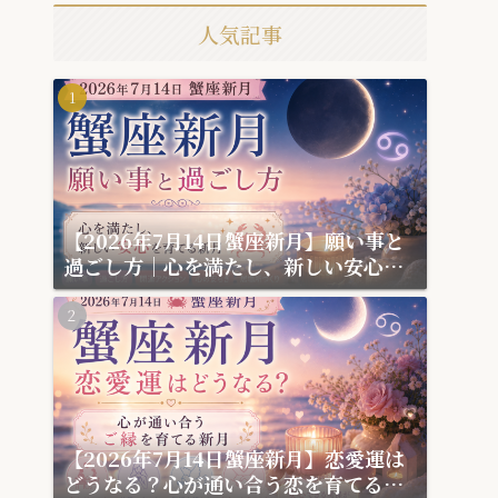
人気記事
【2026年7月14日蟹座新月】願い事と
過ごし方｜心を満たし、新しい安心を
育てる新月
【2026年7月14日蟹座新月】恋愛運は
どうなる？心が通い合う恋を育てる新