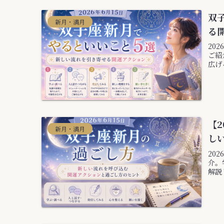
双
新月・満月
る
20
ご紹
広げ
【2
新月・満月
し
20
介。
解説