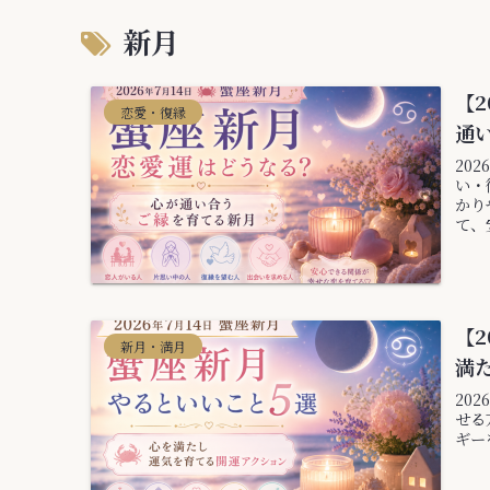
新月
【2
恋愛・復縁
通
20
い・
かり
て、
【2
新月・満月
満
20
せる
ギー