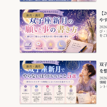
【2
新月・満月
や
20
び・
をご
双
新月・満月
を
20
情報
ント