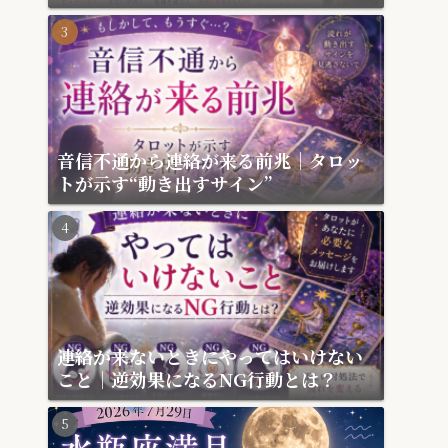
月
音信不通から連絡が来る前兆｜タロッ
トが示す“動き出すサイン”
連絡が来ないときにやってはいけない
こと｜逆効果になるNG行動とは？