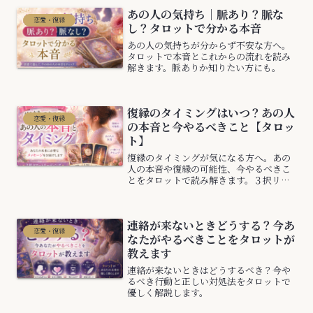
あの人の気持ち｜脈あり？脈な
恋愛・復縁
し？タロットで分かる本音
あの人の気持ちが分からず不安な方へ。
タロットで本音とこれからの流れを読み
解きます。脈ありか知りたい方にも。
復縁のタイミングはいつ？あの人
恋愛・復縁
の本音と今やるべきこと【タロッ
ト】
復縁のタイミングが気になる方へ。あの
人の本音や復縁の可能性、今やるべきこ
とをタロットで読み解きます。３択リー
ディングで今のあなたに必要なメッセー
ジをお届けします。
連絡が来ないときどうする？今あ
恋愛・復縁
なたがやるべきことをタロットが
教えます
連絡が来ないときはどうするべき？今や
るべき行動と正しい対処法をタロットで
優しく解説します。