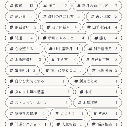
復縁
13
満月
12
新月の過ごし方
7
願い事
5
満月の過ごし方
5
占い比較
5
電話占い
5
双子座新月
4
山羊座満月
4
開運
4
新月にやること
4
癒し
4
心を整える
4
牡牛座新月
4
射手座満月
3
水瓶座満月
3
生き方
3
自己肯定感
3
蟹座新月
3
満月にやること
3
人間関係
2
自分を大切にする
1
新月まとめ
1
タロット無料講座
1
未来
1
ストロベリームーン
1
木星移動
1
気持ちの整理
1
ココナラ
1
片思い
1
開運アクション
1
人生相談
1
悩み相談
1