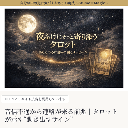
自分の中の光に気づくやさしい魔法 ～Yu-me☆Magic～
＊アフィリエイト広告を利用しています
音信不通から連絡が来る前兆｜タロット
が示す“動き出すサイン”