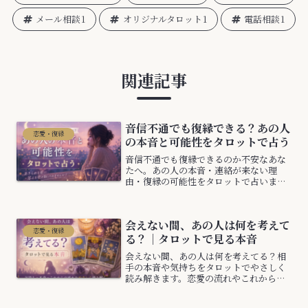
メール相談
1
オリジナルタロット
1
電話相談
1
関連記事
音信不通でも復縁できる？あの人
恋愛・復縁
の本音と可能性をタロットで占う
音信不通でも復縁できるのか不安なあな
たへ。あの人の本音・連絡が来ない理
由・復縁の可能性をタロットで占いま
す。今の流れとこれからの変化、あなた
が取るべき行動も分かります。
会えない間、あの人は何を考えて
恋愛・復縁
る？｜タロットで見る本音
会えない間、あの人は何を考えてる？相
手の本音や気持ちをタロットでやさしく
読み解きます。恋愛の流れやこれからの
可能性も分かりやすく解説。