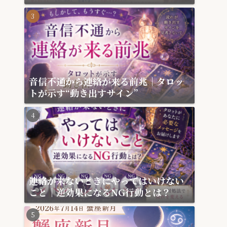
月
音信不通から連絡が来る前兆｜タロッ
トが示す“動き出すサイン”
連絡が来ないときにやってはいけない
こと｜逆効果になるNG行動とは？