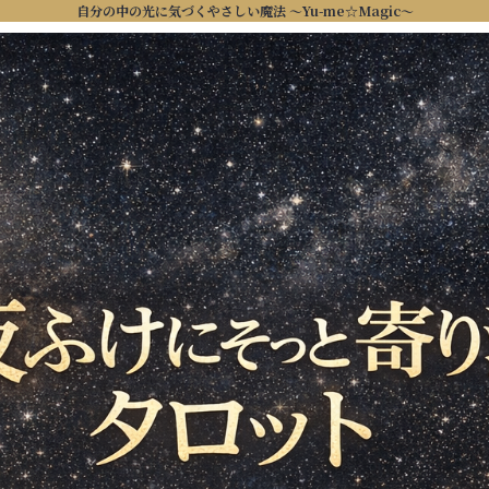
自分の中の光に気づくやさしい魔法 ～Yu-me☆Magic～