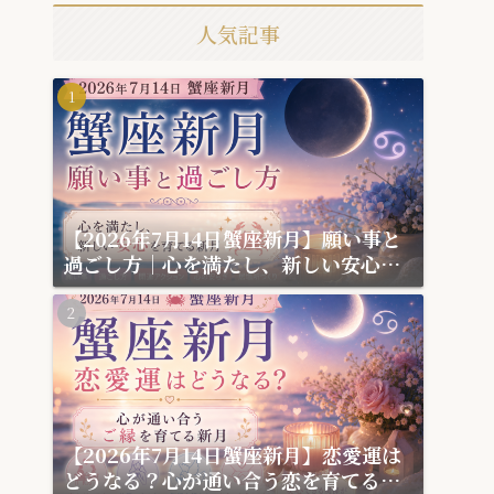
人気記事
【2026年7月14日蟹座新月】願い事と
過ごし方｜心を満たし、新しい安心を
育てる新月
【2026年7月14日蟹座新月】恋愛運は
どうなる？心が通い合う恋を育てる新