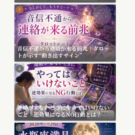
月
音信不通から連絡が来る前兆｜タロッ
トが示す“動き出すサイン”
連絡が来ないときにやってはいけない
こと｜逆効果になるNG行動とは？