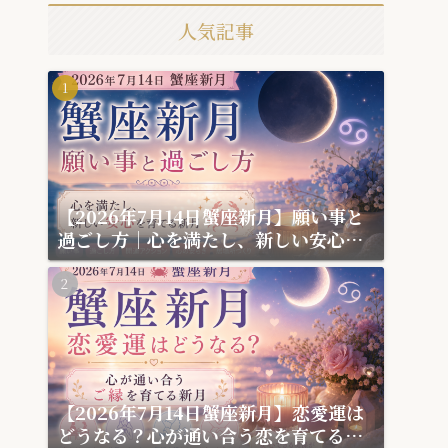
人気記事
【2026年7月14日蟹座新月】願い事と
過ごし方｜心を満たし、新しい安心を
育てる新月
【2026年7月14日蟹座新月】恋愛運は
どうなる？心が通い合う恋を育てる新