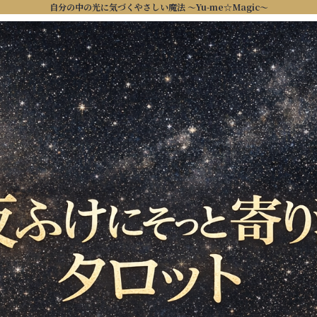
自分の中の光に気づくやさしい魔法 ～Yu-me☆Magic～