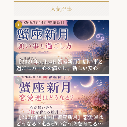
人気記事
【2026年7月14日蟹座新月】願い事と
過ごし方｜心を満たし、新しい安心を
育てる新月
【2026年7月14日蟹座新月】恋愛運は
どうなる？心が通い合う恋を育てる新