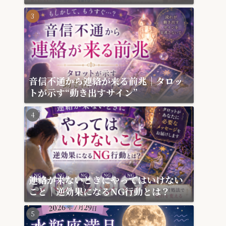
月
音信不通から連絡が来る前兆｜タロッ
トが示す“動き出すサイン”
連絡が来ないときにやってはいけない
こと｜逆効果になるNG行動とは？