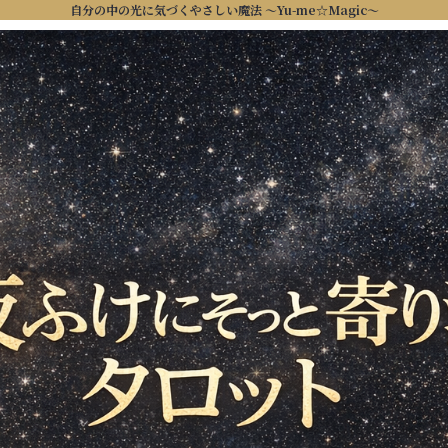
自分の中の光に気づくやさしい魔法 ～Yu-me☆Magic～