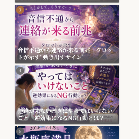
月
音信不通から連絡が来る前兆｜タロッ
トが示す“動き出すサイン”
連絡が来ないときにやってはいけない
こと｜逆効果になるNG行動とは？