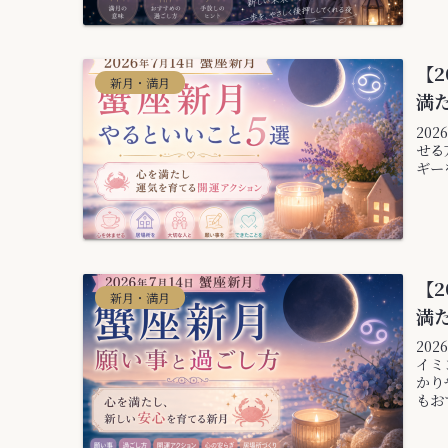
【2
新月・満月
満
20
せる
ギー
【2
新月・満月
満
20
イミ
かり
もお