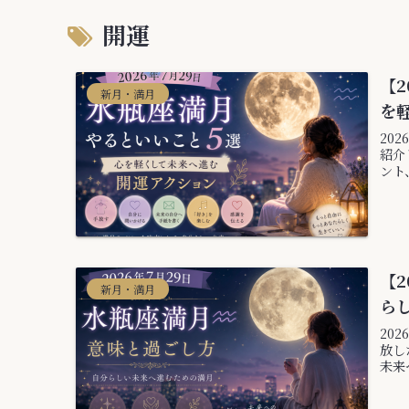
開運
【2
新月・満月
を
20
紹介
ント
【2
新月・満月
ら
20
放し
未来