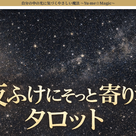
自分の中の光に気づくやさしい魔法 ～Yu-me☆Magic～