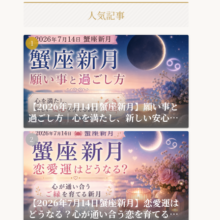
人気記事
【2026年7月14日蟹座新月】願い事と
過ごし方｜心を満たし、新しい安心を
育てる新月
【2026年7月14日蟹座新月】恋愛運は
どうなる？心が通い合う恋を育てる新