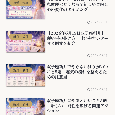
恋愛・復縁
恋愛運はどうなる？新しいご縁と
心の変化のタイミング
2026.06.11
【2026年6月15日双子座新月】
新月・満月
願い事の書き方｜叶いやすいテー
マと例文を紹介
2026.06.11
双子座新月でやらないほうがいい
新月・満月
こと5選｜運気の流れを整えるた
めの注意点
2026.06.11
双子座新月にやるといいこと5選
新月・満月
｜新しい可能性を広げる開運アク
ション