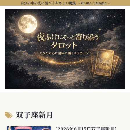
自分の中の光に気づくやさしい魔法 ～Yu-me☆Magic～
双子座新月
【2026年6月15日双子座新月】