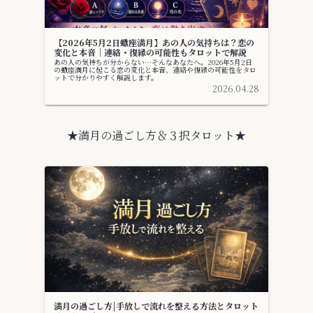
【2026年5月2日蠍座満月】あの人の気持ちは？恋の
変化と本音｜連絡・復縁の可能性もタロットで解説
あの人の気持ちが分からない…そんなあなたへ。2026年5月2日
の蠍座満月に起こる恋の変化と本音、連絡や復縁の可能性をタロ
ットで分かりやすく解説します。
2026.04.28
★満月の過ごし方＆３択タロット★
満月の過ごし方|手放しで流れを整える方法とタロット