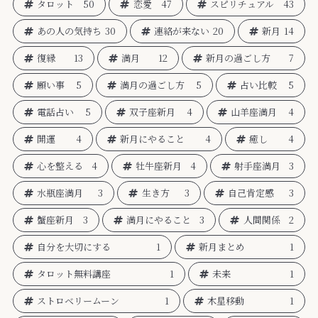
タロット
50
恋愛
47
スピリチュアル
43
あの人の気持ち
30
連絡が来ない
20
新月
14
復縁
13
満月
12
新月の過ごし方
7
願い事
5
満月の過ごし方
5
占い比較
5
電話占い
5
双子座新月
4
山羊座満月
4
開運
4
新月にやること
4
癒し
4
心を整える
4
牡牛座新月
4
射手座満月
3
水瓶座満月
3
生き方
3
自己肯定感
3
蟹座新月
3
満月にやること
3
人間関係
2
自分を大切にする
1
新月まとめ
1
タロット無料講座
1
未来
1
ストロベリームーン
1
木星移動
1