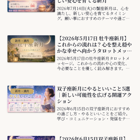
しい安心を育てる新月
2026年7月14日(火)の蟹座新月は、心を
満たし、新しい安心を育てるタイミン
グ。願い事におすすめのテーマや過ごし
方、開運アクションを分かりやすく紹介
します。家族・居場所・心の安らぎを大
切にしたい方にもおすすめです。
【2026年5月17日 牡牛座新月】
新月・満月
これからの流れは？心を整え穏や
かな幸せへ向かうタロットメッセ
ージ
2026年5月17日の牡牛座新月タロットメ
ッセージ。これからの流れや心の変化、
今必要なことを優しく読み解きます。安
心・癒し・穏やかな幸せをテーマに、あ
なたの心にそっと寄り添う新月メッセー
ジ。
双子座新月にやるといいこと5選
新月・満月
｜新しい可能性を広げる開運アク
ション
2026年6月15日の双子座新月におすすめ
の過ごし方・やるといいことをご紹介。
学び・コミュニケーション・発信をテー
マに、新しい可能性を広げる開運アクシ
ョン5選を解説します。
【2026年6月15日双子座新月】