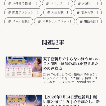
気持ちの整理
1
ココナラ
1
片思い
1
開運アクション
1
人生相談
1
悩み相談
1
メール相談
1
オリジナルタロット
1
電話相談
1
関連記事
双子座新月でやらないほうがいい
新月・満月
こと5選｜運気の流れを整えるた
めの注意点
2026年6月15日の双子座新月でやらない
ほうがいいことを5つご紹介。情報・コ
ミュニケーションがテーマの新月だから
こそ気をつけたいポイントを解説しま
す。
【2026年7月14日蟹座新月】願
新月・満月
い事と過ごし方｜心を満たし、新