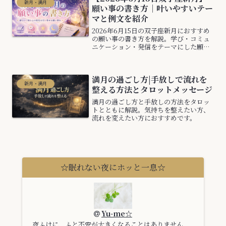
新月・満月
願い事の書き方｜叶いやすいテー
マと例文を紹介
2026年6月15日の双子座新月におすすめ
の願い事の書き方を解説。学び・コミュ
ニケーション・発信をテーマにした願い
事の例文やポイントをご紹介します。
満月の過ごし方|手放しで流れを
新月・満月
整える方法とタロットメッセージ
満月の過ごし方と手放しの方法をタロッ
トとともに解説。気持ちを整えたい方、
流れを変えたい方におすすめです。
☆眠れない夜にホッと一息☆
Yu-me☆
夜ふけに、ふと不安が大きくなることはありません