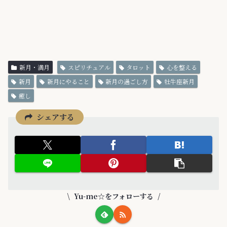
新月・満月
スピリチュアル
タロット
心を整える
新月
新月にやること
新月の過ごし方
牡牛座新月
癒し
シェアする
Yu-me☆をフォローする