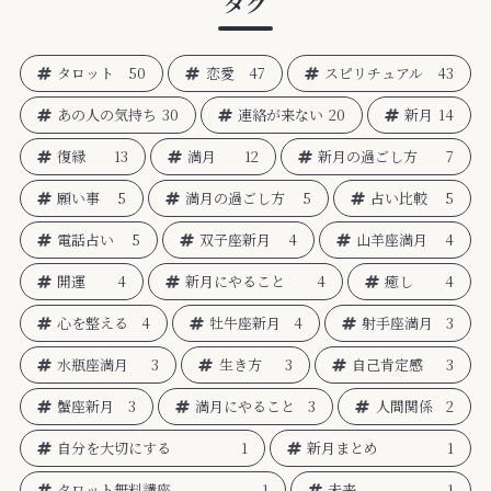
タグ
タロット
50
恋愛
47
スピリチュアル
43
あの人の気持ち
30
連絡が来ない
20
新月
14
復縁
13
満月
12
新月の過ごし方
7
願い事
5
満月の過ごし方
5
占い比較
5
電話占い
5
双子座新月
4
山羊座満月
4
開運
4
新月にやること
4
癒し
4
心を整える
4
牡牛座新月
4
射手座満月
3
水瓶座満月
3
生き方
3
自己肯定感
3
蟹座新月
3
満月にやること
3
人間関係
2
自分を大切にする
1
新月まとめ
1
タロット無料講座
1
未来
1