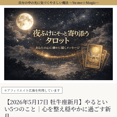
自分の中の光に気づくやさしい魔法 ～Yu-me☆Magic～
＊アフィリエイト広告を利用しています
【2026年5月17日 牡牛座新月】やるとい
い5つのこと｜心を整え穏やかに過ごす新
月