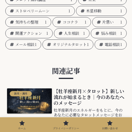
ストロベリームーン
1
木星移動
1
気持ちの整理
1
ココナラ
1
片思い
1
開運アクション
1
人生相談
1
悩み相談
1
メール相談
1
オリジナルタロット
1
電話相談
1
関連記事
【牡羊座新月×タロット】新しい
新月・満月
流れが始まるとき｜今のあなたへ
のメッセージ
牡羊座新月のエネルギーをもとに、今の
あなたに必要なタロットメッセージをお
届けします。新しい流れをつかみたい
方、何かを始めたい方へ。
ホーム
プライバシーポリシー
お問い合わせ