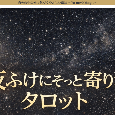
自分の中の光に気づくやさしい魔法 ～Yu-me☆Magic～