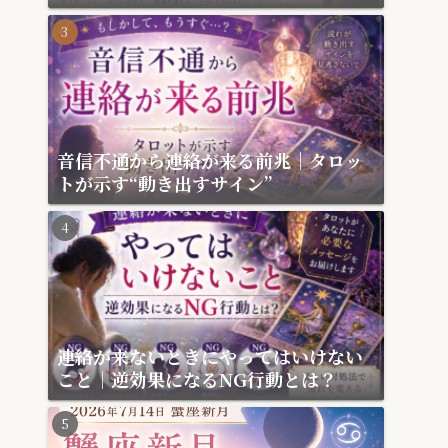
月
音信不通から連絡が来る前兆｜タロッ
トが示す“動き出すサイン”
連絡が来ないときにやってはいけない
こと｜逆効果になるNG行動とは？