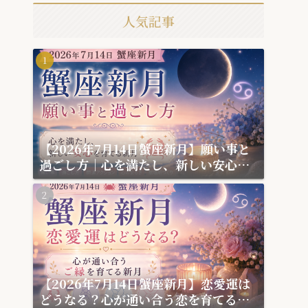
人気記事
【2026年7月14日蟹座新月】願い事と
過ごし方｜心を満たし、新しい安心を
育てる新月
【2026年7月14日蟹座新月】恋愛運は
どうなる？心が通い合う恋を育てる新